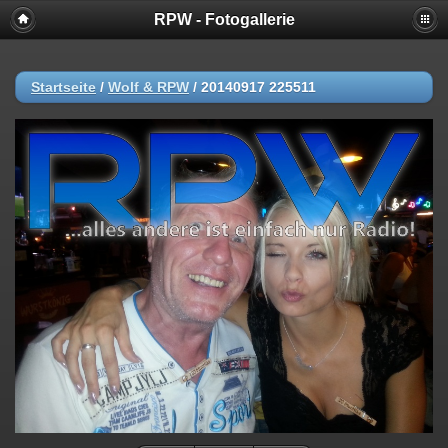
RPW - Fotogallerie
Startseite
/
Wolf & RPW
/
20140917 225511