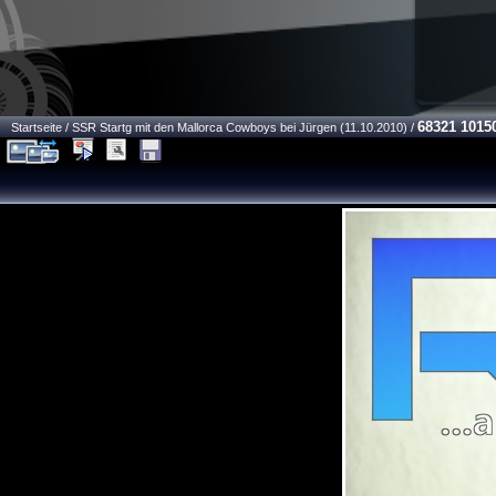
68321 1015
Startseite
/
SSR Startg mit den Mallorca Cowboys bei Jürgen (11.10.2010)
/