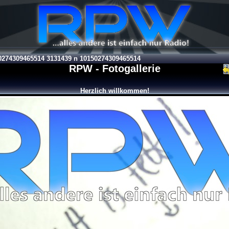
0274309465514 3131439 n 10150274309465514
RPW - Fotogallerie
Herzlich willkommen!