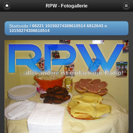
RPW - Fotogallerie
Startseite
/
66221 10150274308610514 6812643 n
10150274308610514