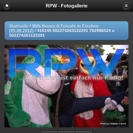
RPW - Fotogallerie
Startseite
/
Willi Herren & Friends in Frechen
(05.08.2012)
/
416145 502274263122291 762996524 o
502274263122291