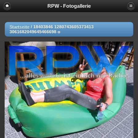
RPW - Fotogallerie
Startseite
/
18403846 1280743605373413
3061682049645466698 o